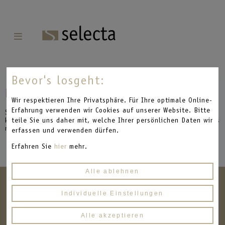
;
Navigation
überspringen
Bevor's losgeht:
Passwortlink zugegesendet
Wir respektieren Ihre Privatsphäre. Für Ihre optimale Online-
Erfahrung verwenden wir Cookies auf unserer Website. Bitte
Sie haben ein neues Passwort angefordert und erhalten in
kürze eine E-Mail an die von Ihnen eingegebene Adresse um das
teile Sie uns daher mit, welche Ihrer persönlichen Daten wir
neue Passwort festzulegen.
erfassen und verwenden dürfen.
Erfahren Sie
hier
mehr.
Alle
ablehnen
Individuelle
Einstellungen
Alle
akzeptieren