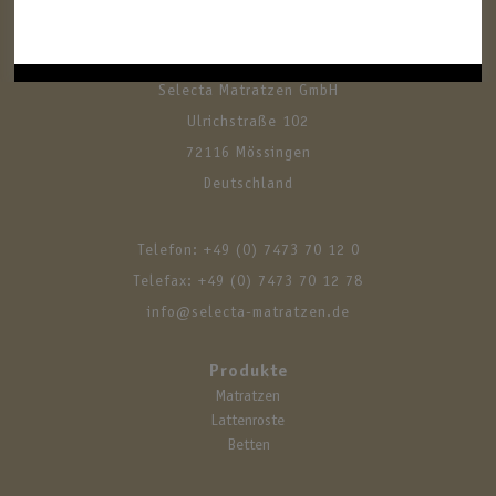
Selecta Matratzen GmbH
Ulrichstraße 102
72116 Mössingen
Deutschland
Telefon:
+49 (0) 7473 70 12 0
Telefax: +49 (0) 7473 70 12 78
info@selecta-matratzen.de
Produkte
Navigation
Matratzen
überspringen
Lattenroste
Betten